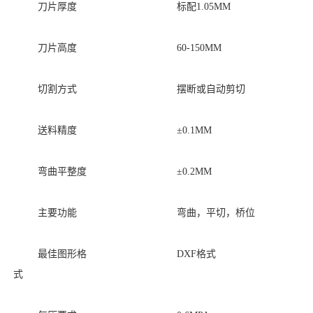
刀片厚度
标配
1.05MM
刀片高度
60-150
MM
切割方式
摆断或自动剪切
送料精度
±0.
1
MM
弯曲平整度
±0.2MM
主要功能
弯曲，平切，桥位
最佳图形格
DXF格式
式