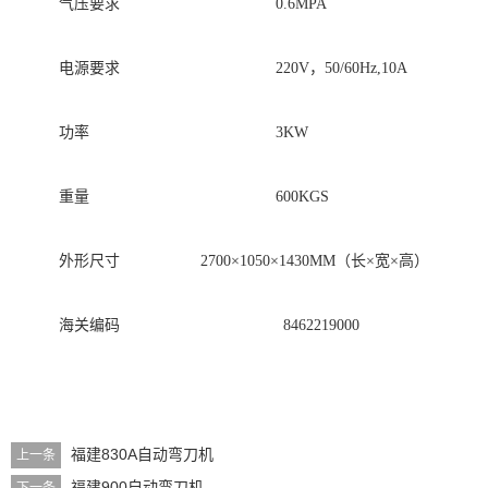
气压要求
0.6MPA
电源要求
22
0V，50/60Hz
,10A
功率
3
KW
重量
60
0KGS
外形尺寸
2700×1050×1
43
0MM（长×宽×高）
海关编码
8462219000
福建830A自动弯刀机
上一条
福建900自动弯刀机
下一条