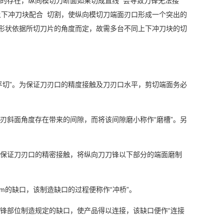
的存在，纵向模切刀断面如果切成直线 会导致刀锋无法接
下冲刀块配合 切割，使纵向模切刀端面刃口形成一个突出的
及形状依据所切刀片的角度而定，故需多台不同上下冲刀块的切
平切”。为保证刀刃口的精度接触及刀刃口水平，剪切端面务必
刃斜面角度存在带来的间隙，而将该间隙磨小称作“磨槽”。另
为保证刀刃口的精密接触，将纵向刀刀锋以下部分的端面磨制
m的缺口，该制造缺口的过程便称作“冲桥”。
锋部位制造规定的缺口，使产品得以连接，该缺口便作“连接