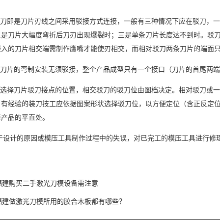
驳刀即是刀片刃线之间采用驳接方式连接，一般有三种情况下应在驳刀，
二是刀片大幅度弯折后刀刃出现爆裂时；三是单条刀片长度达不到时。驳
嵌入的刀片相交端需制作鹰嘴才能使刃相交，而相对驳刀两条刀片的端面
：刀片的弯制安装无须驳接，整个产品成型只有一个接口（刀片的首尾两
：选择刀片驳刀接点的位置，相交驳刀的驳刀位由图档决定。相对驳刀或
，有经验的装刀技工应依据图案形状选择驳刀位，以方便定位（含正反定
择产品的平直处。
由于设计的原因或模压工具制作过程中的失误，对已完工的模压工具进行修
福建购买二手激光刀模设备需注意
福建做激光刀模所用的胶合木板都有哪些？