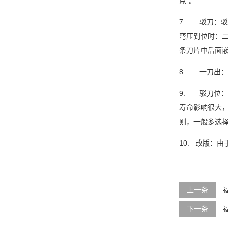
点”。
7. 驳刀：
弯压到位时：
条刀片中后面
8. 一刀出
9. 驳刀位
寿命影响很大
则，一般多选
10. 改版：
上一条
下一条