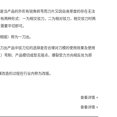
一是当产品的外形有锐角转弯而刀片又因自身厚度的存在无法
刀有两种形式：一为相交驳刀，二为相对驳刀，相交驳刀时两
只需要平切即可。
端相接）称为一刀出。
一刀出产品中驳刀位的选择是否合理对刀模的使用效果及使用
位）弯制、产品模切成型无接点，爆裂受力方向相反处为原
理改造的过程在行业内称为改版。
查看详情 +
查看详情 +