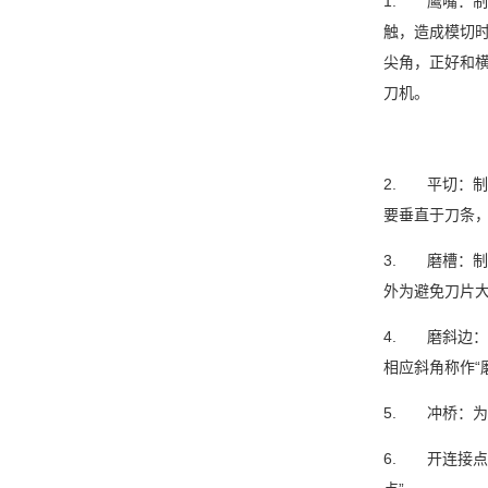
1. 鹰嘴：
触，造成模切
尖角，正好和横
刀机。
2. 平切：制
要垂直于刀条
3. 磨槽：制
外为避免刀片
4. 磨斜边
相应斜角称作“
5. 冲桥：为
6. 开连接