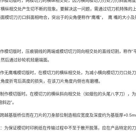
制作模切版时，两模切刀的横纵相交处，因为横向模切刀刃处刀刃斜面角度
时横纵相交处产生切不断的现象。要解决这一问题，需通过切刀机特殊的上
面模切刀刃口斜面相吻合，突出于的尖角便称作“鹰嘴“， 鹰 嘴的大小
作模切版时，压痕钢线的两端或模切切刀同向相交处的直线切割，称作“
，然后通过砂轮机轻磨端面。
作无鹰嘴模切版时，在模切刀的横纵相交处，为减小横向模切刀刃口处刀
大角度折弯后高度的损失，在该刀片角度内侧也有磨槽。
：制作模切版时。在模切刀的横纵斜向相交处（如烟包的头尾八字刀），
磨斜边”。
跨越基版桥位而在刀片的刀身部位制造相应宽度及深度约为基版厚+0.5m
点：为保证模切时印刷纸在传输过程中不至于散开脱落，应在产品特定的刀