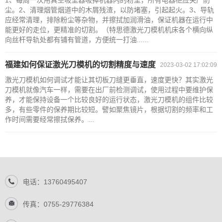
1、每周一次用真空吸尘器吸掉机器内的粉尘，所有电器柜应关严防
尘。2、清理烟管烟道中的木屑残渣，以防堵塞，引起起火。3、导轨
应经常清理，排除粉尘等杂物，并擦拭加润滑油，保证机器在运行中
能更好的走位，更精准的切割。（特思德激光刀模机机床各个横向纵
向丝杆导轨处都有铺有管道，方便统一打油......
福建如何保证激光刀模机的切割精度与速度
2023-03-02 17:02:09
激光刀模机如何调试才能让其切板刀缝更垂直，速度更快？其实激光
刀模机就像汽车一样，需要在出厂前检测调试，使用过程中要维护保
养，才能保持设备一个比较良好的运行状态，激光刀模机的组件比较
多，有些零件的保养期比较短。譬如聚焦镜片，根据切割的频率和工
作时间需要经常擦拭保养。...
电话：13760495407
传真：0755-29776384