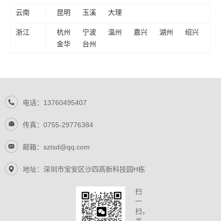
云南
昆明
玉溪
大理
浙江
杭州
宁波
温州
嘉兴
湖州
绍兴
金华
台州
电话：13760495407
传真：0755-29776384
邮箱：sztsd@qq.com
地址：深圳市宝安区沙四高新科技园H栋
扫
一
扫，