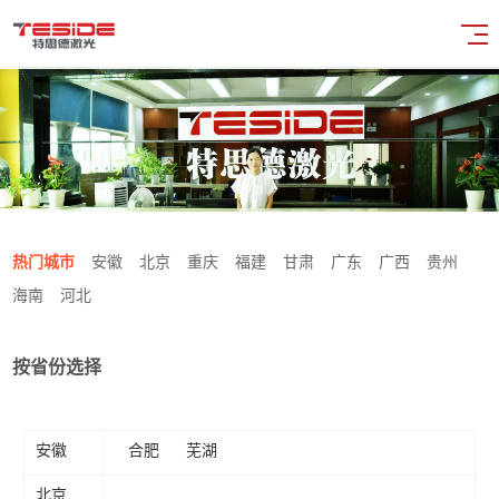
热门城市
安徽
北京
重庆
福建
甘肃
广东
广西
贵州
海南
河北
按省份选择
安徽
合肥
芜湖
北京