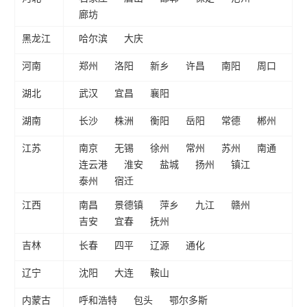
廊坊
黑龙江
哈尔滨
大庆
河南
郑州
洛阳
新乡
许昌
南阳
周口
湖北
武汉
宜昌
襄阳
湖南
长沙
株洲
衡阳
岳阳
常德
郴州
江苏
南京
无锡
徐州
常州
苏州
南通
连云港
淮安
盐城
扬州
镇江
泰州
宿迁
江西
南昌
景德镇
萍乡
九江
赣州
吉安
宜春
抚州
吉林
长春
四平
辽源
通化
辽宁
沈阳
大连
鞍山
内蒙古
呼和浩特
包头
鄂尔多斯