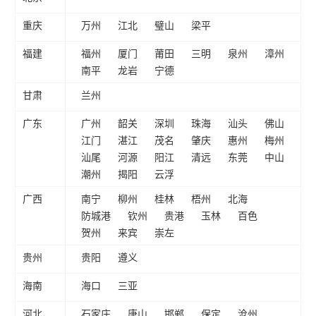
重庆
万州
江北
璧山
梁平
福建
福州
厦门
莆田
三明
泉州
漳州
南平
龙岩
宁德
甘肃
兰州
广东
广州
韶关
深圳
珠海
汕头
佛山
江门
湛江
茂名
肇庆
惠州
梅州
汕尾
河源
阳江
清远
东莞
中山
潮州
揭阳
云浮
广西
南宁
柳州
桂林
梧州
北海
防城港
钦州
贵港
玉林
百色
贺州
来宾
崇左
贵州
贵阳
遵义
海南
海口
三亚
河北
石家庄
唐山
邯郸
保定
沧州