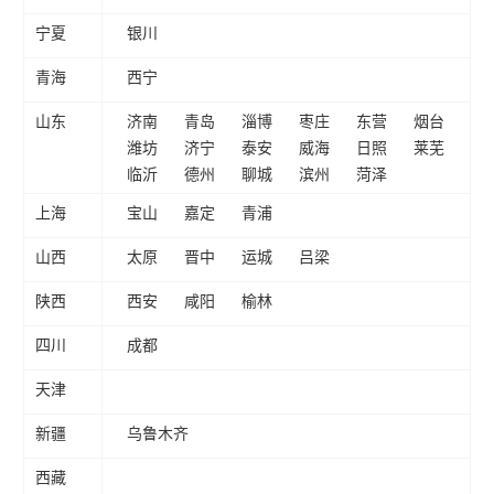
宁夏
银川
青海
西宁
山东
济南
青岛
淄博
枣庄
东营
烟台
潍坊
济宁
泰安
威海
日照
莱芜
临沂
德州
聊城
滨州
菏泽
上海
宝山
嘉定
青浦
山西
太原
晋中
运城
吕梁
陕西
西安
咸阳
榆林
四川
成都
天津
新疆
乌鲁木齐
西藏