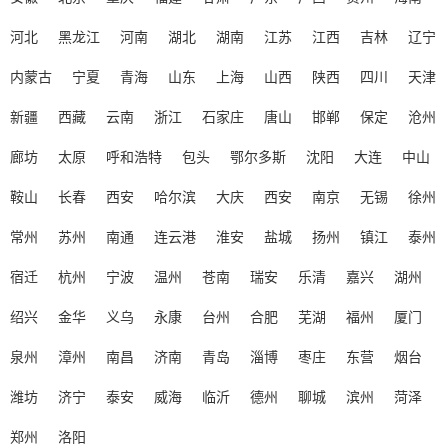
河北
黑龙江
河南
湖北
湖南
江苏
江西
吉林
辽宁
内蒙古
宁夏
青海
山东
上海
山西
陕西
四川
天津
新疆
西藏
云南
浙江
石家庄
唐山
邯郸
保定
沧州
廊坊
太原
呼和浩特
包头
鄂尔多斯
沈阳
大连
中山
鞍山
长春
西安
哈尔滨
大庆
西安
南京
无锡
徐州
常州
苏州
南通
连云港
淮安
盐城
扬州
镇江
泰州
宿迁
杭州
宁波
温州
苍南
瑞安
乐清
嘉兴
湖州
绍兴
金华
义乌
永康
台州
合肥
芜湖
福州
厦门
泉州
漳州
南昌
济南
青岛
淄博
枣庄
东营
烟台
潍坊
济宁
泰安
威海
临沂
德州
聊城
滨州
菏泽
郑州
洛阳