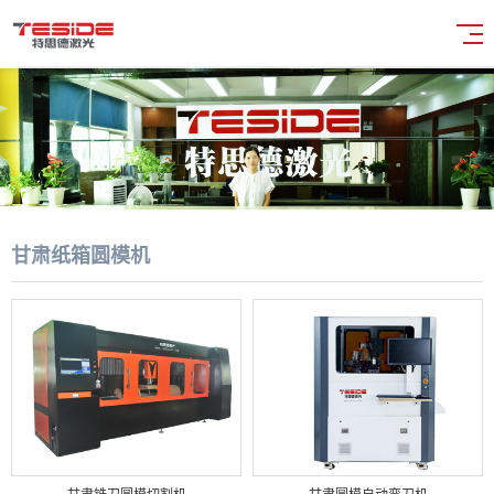
甘肃纸箱圆模机