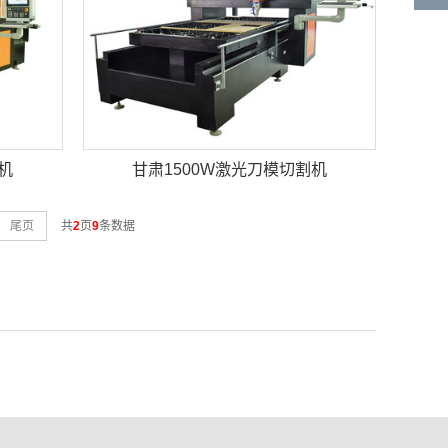
机
甘肃1500W激光刀模切割机
尾页
共
2
页
9
条数据