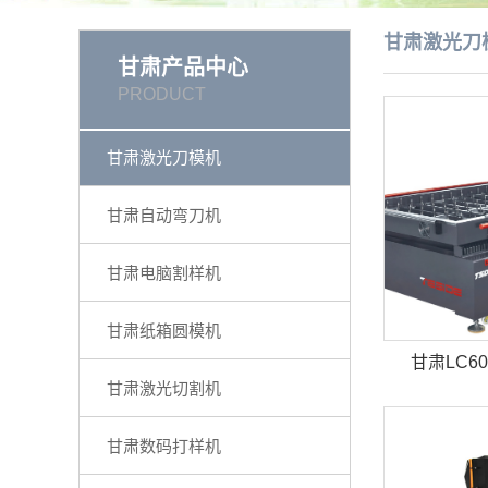
甘肃激光刀
甘肃产品中心
PRODUCT
甘肃激光刀模机
甘肃自动弯刀机
甘肃电脑割样机
甘肃纸箱圆模机
甘肃LC6
甘肃激光切割机
甘肃数码打样机