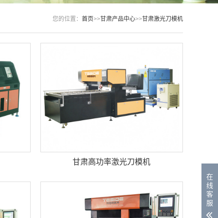
您的位置：
首页
>>
甘肃产品中心
>>
甘肃激光刀模机
甘肃高功率激光刀模机
在
线
客
服