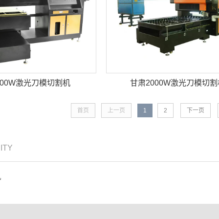
800W激光刀模切割机
甘肃2000W激光刀模切割
首页
上一页
1
2
下一页
CITY
机