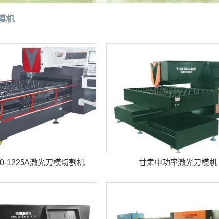
模机
00-1225A激光刀模切割机
甘肃中功率激光刀模机