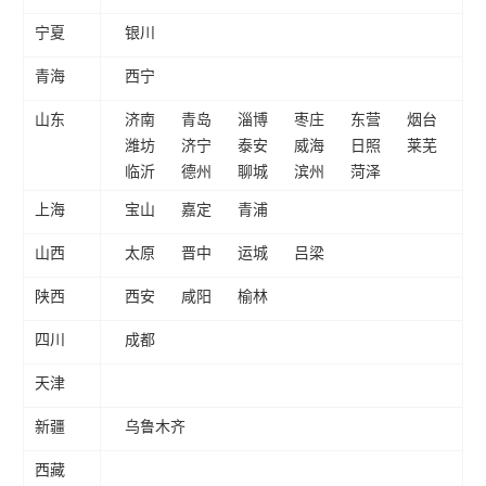
宁夏
银川
青海
西宁
山东
济南
青岛
淄博
枣庄
东营
烟台
潍坊
济宁
泰安
威海
日照
莱芜
临沂
德州
聊城
滨州
菏泽
上海
宝山
嘉定
青浦
山西
太原
晋中
运城
吕梁
陕西
西安
咸阳
榆林
四川
成都
天津
新疆
乌鲁木齐
西藏