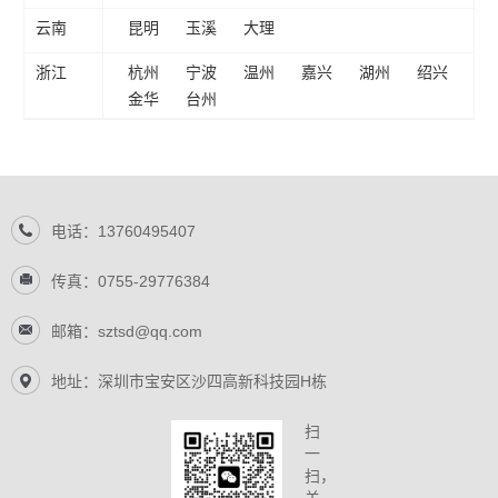
云南
昆明
玉溪
大理
浙江
杭州
宁波
温州
嘉兴
湖州
绍兴
金华
台州
电话：13760495407
传真：0755-29776384
邮箱：sztsd@qq.com
地址：深圳市宝安区沙四高新科技园H栋
扫
一
扫，