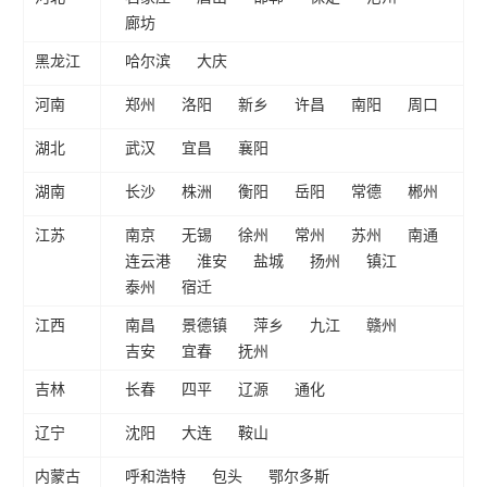
廊坊
黑龙江
哈尔滨
大庆
河南
郑州
洛阳
新乡
许昌
南阳
周口
湖北
武汉
宜昌
襄阳
湖南
长沙
株洲
衡阳
岳阳
常德
郴州
江苏
南京
无锡
徐州
常州
苏州
南通
连云港
淮安
盐城
扬州
镇江
泰州
宿迁
江西
南昌
景德镇
萍乡
九江
赣州
吉安
宜春
抚州
吉林
长春
四平
辽源
通化
辽宁
沈阳
大连
鞍山
内蒙古
呼和浩特
包头
鄂尔多斯