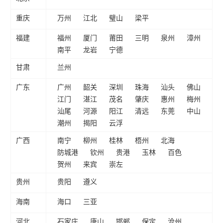
重庆
万州
江北
璧山
梁平
福建
福州
厦门
莆田
三明
泉州
漳州
南平
龙岩
宁德
甘肃
兰州
广东
广州
韶关
深圳
珠海
汕头
佛山
江门
湛江
茂名
肇庆
惠州
梅州
汕尾
河源
阳江
清远
东莞
中山
潮州
揭阳
云浮
广西
南宁
柳州
桂林
梧州
北海
防城港
钦州
贵港
玉林
百色
贺州
来宾
崇左
贵州
贵阳
遵义
海南
海口
三亚
河北
石家庄
唐山
邯郸
保定
沧州