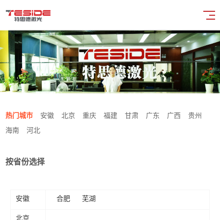
热门城市
安徽
北京
重庆
福建
甘肃
广东
广西
贵州
海南
河北
按省份选择
安徽
合肥
芜湖
北京